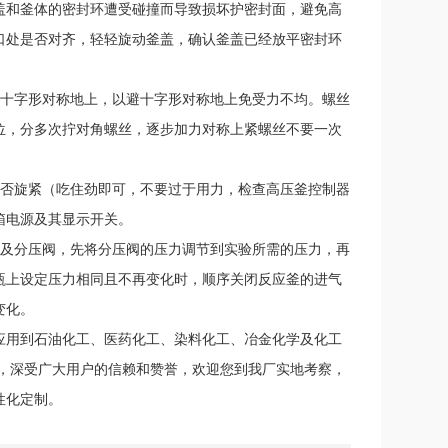
盖和釜体的密封环遭受碰撞而导致损坏护密封面，避免高
口处是否对齐，轻轻旋动釜盖，确认釜盖已经放平密封环
上十字形对称地上，以避十字形对称地上免受力不均。螺丝
位，分多次拧对角螺丝，逐步加力对称上紧螺丝不要一次
是否旋紧（吃住劲即可，不要过于用力，检查高压釜控制器
箱电源及其显示开关。
阀及分压阀，先将分压阀的压力调节到实验所需的压力，再
瓶上设定压力相同且不再变化时，顺序关闭反应釜的进气
变化。
应用到石油化工、医药化工、染料化工、冶金化学及化工
釜，深受广大用户的信赖和赞誉，欢迎您到我厂实地考察，
性化定制
。