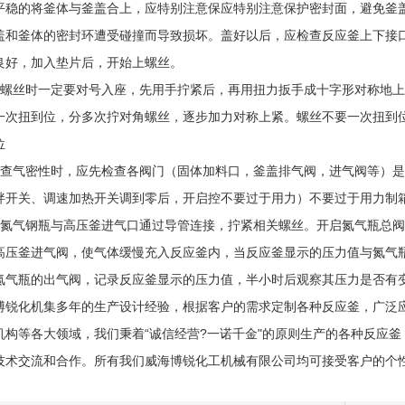
平稳的将釜体与釜盖合上，应特别注意保应特别注意保护密封面，避免釜
盖和釜体的密封环遭受碰撞而导致损坏。盖好以后，应检查反应釜上下接
良好，加入垫片后，开始上螺丝。
上螺丝时一定要对号入座，先用手拧紧后，再用扭力扳手成十字形对称地
一次扭到位，分多次拧对角螺丝，逐步加力对称上紧。螺丝不要一次扭到
位
检查气密性时，应先检查各阀门（固体加料口，釜盖排气阀，进气阀等）
拌开关、调速加热开关调到零后，开启控不要过于用力）不要过于用力制
将氮气钢瓶与高压釜进气口通过导管连接，拧紧相关螺丝。开启氮气瓶总
高压釜进气阀，使气体缓慢充入反应釜内，当反应釜显示的压力值与氮气
氮气瓶的出气阀，记录反应釜显示的压力值，半小时后观察其压力是否有
博锐化机集多年的生产设计经验，根据客户的需求定制各种反应釜，广泛
机构等各大领域，我们秉着“诚信经营?一诺千金"的原则生产的各种反应
技术交流和合作。
所有
均可接受客户的个
我们威海博锐化工机械有限公司