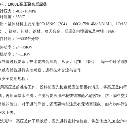
1000L高压聚合反应釜
容积：
计压力：-0.1~16MPa
计温度：350℃
质：釜体材料主要采用0Cr18Ni9（
304）、00Cr17Ni14Mo2(316L)
A2）、镍材、钽材、锆材、哈氏合金、反应釜内喷四氟及衬镍（Ni6）
拌转速：0~500转/分钟
热功率：24~48KW
机功率：4~11KW
釜制造过程复杂，技术要求含量高。从设计到加工到出厂，每一个环节都
来威海博锐进行实地考察，进行技术交流与合作！
釜安全使用规程：
使用高压釜前准备工作。投料前应先检查反应釜是否有污染，将高压釜内
洗，再用蒸馏水冲洗，冲洗后要再用棉花或绸布蘸乙醇擦净，防止物料交
爆膜的管口。对于进气导管，还需要特别注意有无堵塞现象，如有物料污
安装上去。
清洗完毕，高压釜体干燥以后，应先进行密封性检查。将釜体放入加热炉