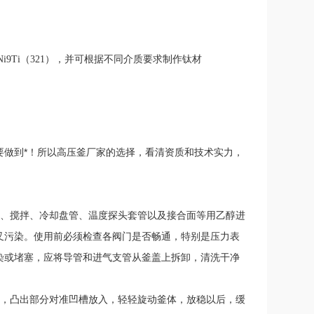
、1Cr18Ni9Ti（321），并可根据不同介质要求制作钛材
要做到*！所以高压釜厂家的选择，看清资质和技术实力，
壁、搅拌、冷却盘管、温度探头套管以及接合面等用乙醇进
叉污染。使用前必须检查各阀门是否畅通，特别是压力表
染或堵塞，应将导管和进气支管从釜盖上拆卸，清洗干净
中，凸出部分对准凹槽放入，轻轻旋动釜体，放稳以后，缓