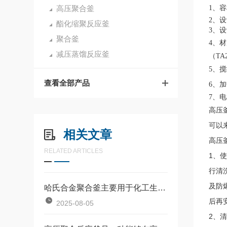
高压聚合釜
1、
2、设
酯化缩聚反应釜
3、设
聚合釜
4、材
减压蒸馏反应釜
（T
5、搅
查看全部产品
6、加
7、电
高压
可以
相关文章
高压
RELATED ARTICLES
1、
行清
及防
哈氏合金聚合釜主要用于化工生产中高温高压条件下的催化加氢反应
后再
2025-08-05
2、