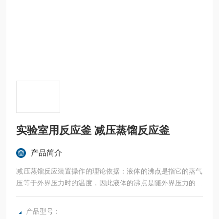
实验室用反应釜 减压蒸馏反应釜
产品简介
减压蒸馏反应装置操作的理论依据：液体的沸点是指它的蒸气
压等于外界压力时的温度，因此液体的沸点是随外界压力的变
化而变化的，如果借助于真空泵降低系统内压力，就可以降低
液体的沸点。减压蒸馏是分离可提纯有机化合物的常用方法之
产品型号：
一。实验室用反应釜 减压蒸馏反应釜各种型号规格可定制生