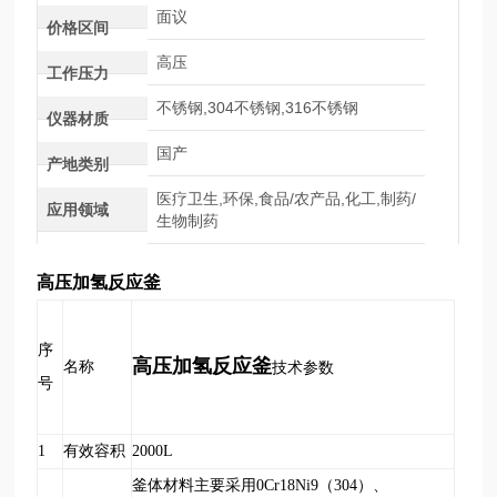
面议
价格区间
高压
工作压力
不锈钢,304不锈钢,316不锈钢
仪器材质
国产
产地类别
医疗卫生,环保,食品/农产品,化工,制药/
应用领域
生物制药
高压加氢反应釜
序
高压加氢反应釜
名称
技术参数
号
1
有效容积
2000L
釜体材料主要采用0Cr18Ni9（304）、