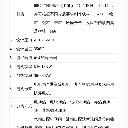
00Cr17Ni14Mo2(316L)、1Cr18Ni9Ti（321），
2
材质
并可根据不同介质要求制作钛材（TA2）、镍
材、钽材、锆材、哈氏合金、反应釜内喷四氟
及衬镍（Ni6）
3
设计压力
-0.1~16MPa
4
设计温度
350
℃
5
搅拌转速
0~450
转/分钟
6
电机功率
5.5~15KW
7
加热功率
36~60KW
电机为普通交流电机，亦可根据用户要求采用
8
电机形式
防爆电机。
电加热，电磁加热，远红外加热，导热油加
9
加热方式
热，蒸汽循环加热
气相口配针形阀，液相口配法兰球阀及釜内插
常规釜盖
底管，固体加料口配盲板，测控温口配铂电