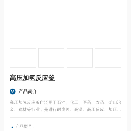
高压加氢反应釜
产品简介
高压加氢反应釜广泛用于石油、化工、医药、农药、矿山冶
金、建材等行业，是进行耐腐蚀、高温、高压反应、加压浸
出、矿浆加热、萃取工艺的理想设备。核心是需要防爆，电机
和控制箱都需要防爆等级的
产品型号：