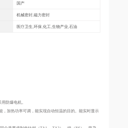
别
国产
式
机械密封,磁力密封
域
医疗卫生,环保,化工,生物产业,石油
采用防爆电机。
功能，加热功率可调，能实现自动恒温的目的
。
能
实时
显示