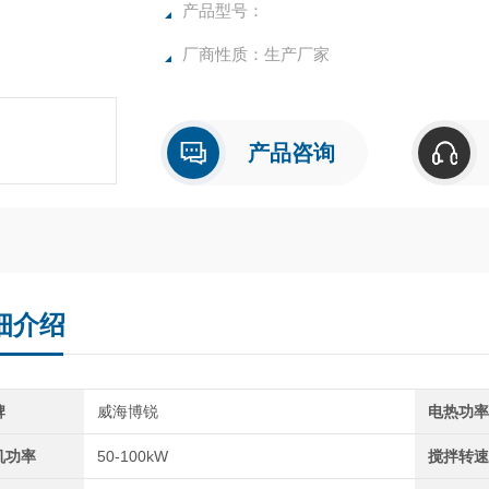
且可以提供搅拌。
产品型号：
厂商性质：生产厂家
产品咨询
细介绍
牌
威海博锐
电热功
机功率
50-100kW
搅拌转