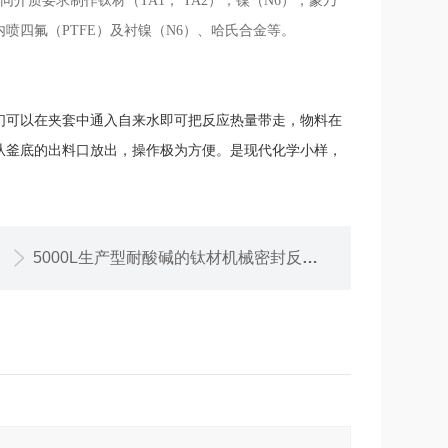
同介质要求制作钛材（
TA
1
，
TA2），镍
（
N
6
）
，
蒙乃
喷四氟（PTFE）及衬镍（N
6）
、
哈氏合金
等
。
们可以在夹套中通入自来水即可把反应热量带走，物料在
从釜底的出料口放出，操作极为方便。是现代化学小样，
5000L生产型耐酸碱的钛材机械密封反应釜