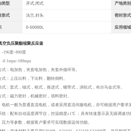
构类型
开式,闭式
产地类
接形式
法兰,封头
密封形
积
0-50000L
应用领
0L真空负压聚酯缩聚反应釜
-
196
度
~
800度
：
-0.1mpa
~
100mpa
方式：电加热，
夹套
电加热
，
夹套
外
循环
等。
方式：上
压
出料，下出料
，
翻转
倒料
。
形式：桨式，锚式，框式，推进式，螺带式，涡轮式，布尔马金式等。
方式：磁力密封，机械密封，填料密封。
：电机
一般
为普通直流电机，或者
采用直流伺服电机，亦可根据用户要求
系统：配有自动温度调节仪，控温精度
±1℃ ；具有转速显示及无级调速
、
压力
等
参数
，
根据
客户
要求
可
实现
数据
远传
功能
。