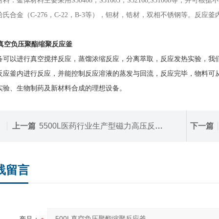
材料：釜体材料主要采用
S
3040
8
，
S316
03
，
S
321
6
8
,
S
3
100
8
等
，并可根据不
哈氏合金（C-276，C-22，B-
3等
）
，
钽材
，
锆材
，
双相
不锈钢
等
。
反应釜内
0L真空负压聚酯缩聚反应釜
备可以进行真空搅拌反应，蒸馏浓缩反应，分离萃取，反应发热实验，我
反应釜内进行反应，并能控制反应溶液的蒸发与回流，反应完毕，物料可
实验、生物制药及新材料合成的理想设备。
上一篇
5500L医药行业生产型磁力高压反应釜
下一篇
线留言