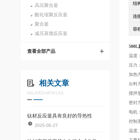
结
高压聚合釜
酯化缩聚反应釜
连
聚合釜
容
减压蒸馏反应釜
50
查看全部产品
温度：
压
力
加热
相关文章
出料
RELATED ARTICLES
搅拌
密封
电机
钛材反应釜具有良好的导热性
控制
2025-05-27
温度