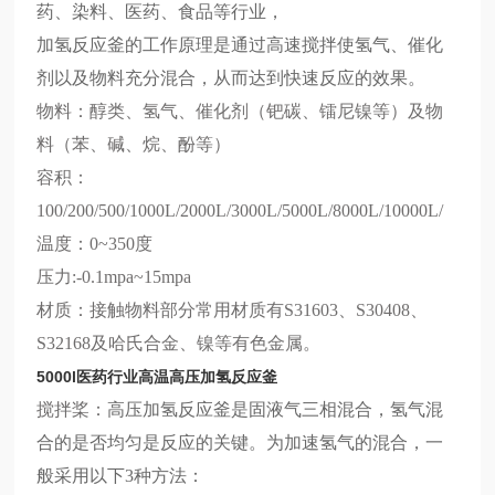
药、染料、医药、食品等行业，
加氢反应釜的工作原理是通过高速搅拌使氢气、催化
剂以及物料充分混合，从而达到快速反应的效果。
物料：醇类、氢气、催化剂（钯碳、镭尼镍等）及物
料（苯、碱、烷、酚等）
容积：
100/200/500/1000L/2000L/3000L/5000L/8000L/10000L/
温度：
0~350
度
压力
:
-0.1mpa
~15
mpa
材质：接触物料部分常用材质有
S31603、S30408、
S32168及哈氏合金、镍等有色金属。
5000l医药行业高温高压加氢反应釜
搅拌桨：
高压加氢反应釜是固液气三相混合，氢气混
合的是否均匀是反应的关键。
为加速氢气的混合，一
般采用以下
3种方法：