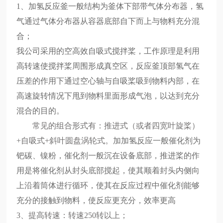
1、
加氢反应釜一般结构为釜体下部带气体分布器，氢
气通过气体分布器从容器底部自下而上与物料充分混
合；
我公司采用的空高效自吸式搅拌桨，工作原理是利用
高转速使搅拌桨周围形成真空区，反应釜顶部氢气在
压差的作用下通过空心轴与自吸桨吸到物料内部
，
在
高速旋转情况下甩到物料里面形成气泡，
以
达到充分
混合的目的。
常见的组合形式有：推进式（或者四宽叶旋桨）
+自吸式+斜叶圆盘涡轮式。
加加氢反应一般催化剂为
钯碳、镍粉，催化剂一般沉在设备底部，推进桨的作
用是将催化剂从封头底部搅起，使其顺着封头内侧向
上沿着筒体进行循环，使其在反应过程中催化剂能够
充分的接触到物料，使反应更充分，效率更高
3、提高转速：转速250转以上；